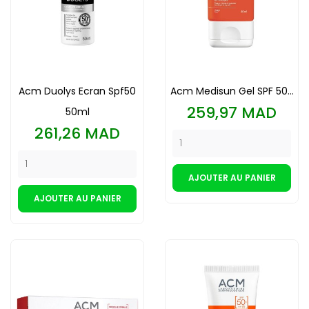
Acm Duolys Ecran Spf50
Acm Medisun Gel SPF 50...
Prix
259,97 MAD
50ml
Prix
261,26 MAD
AJOUTER AU PANIER
AJOUTER AU PANIER