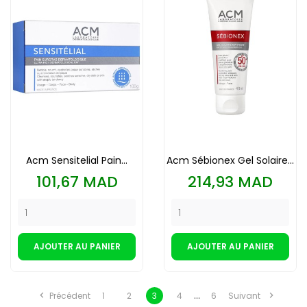
Acm Sensitelial Pain...
Acm Sébionex Gel Solaire...
Prix
Prix
101,67 MAD
214,93 MAD
AJOUTER AU PANIER
AJOUTER AU PANIER
…


Précédent
1
2
3
4
6
Suivant