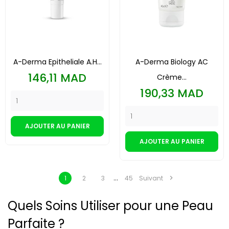
A-Derma Epitheliale A.H...
A-Derma Biology AC
Prix
146,11 MAD
Crème...
Prix
190,33 MAD
AJOUTER AU PANIER
AJOUTER AU PANIER
…

1
2
3
45
Suivant
Quels Soins Utiliser pour une Peau
Parfaite ?