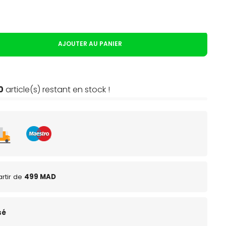
AJOUTER AU PANIER
0
article(s) restant en stock !
rtir de
499 MAD
sé