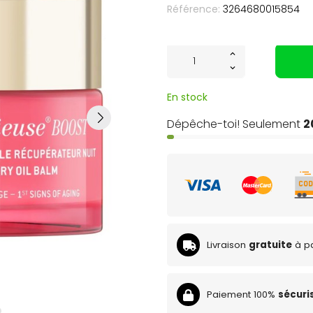
Référence:
3264680015854
En stock
Dépêche-toi! Seulement
2
Livraison
gratuite
à pa
Paiement 100%
sécuri