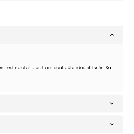
expand_less
t est éclatant, les traits sont détendus et lissés. Sa
expand_more
expand_more