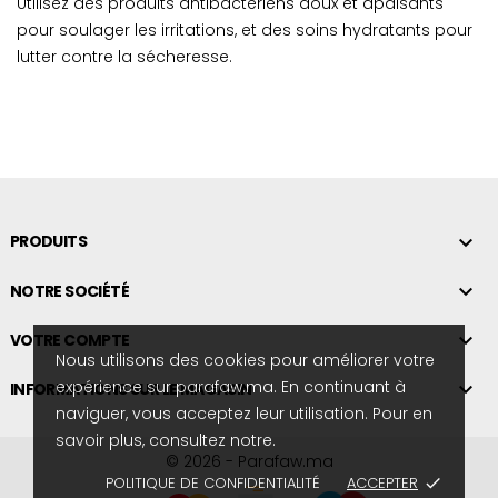
Utilisez des produits antibactériens doux et apaisants
pour soulager les irritations, et des soins hydratants pour
lutter contre la sécheresse.

PRODUITS

NOTRE SOCIÉTÉ

VOTRE COMPTE
Nous utilisons des cookies pour améliorer votre
expérience sur parafaw.ma. En continuant à

INFORMATIONS SUR LE MAGASIN
naviguer, vous acceptez leur utilisation. Pour en
savoir plus, consultez notre.
© 2026 - Parafaw.ma
POLITIQUE DE CONFIDENTIALITÉ
ACCEPTER
done