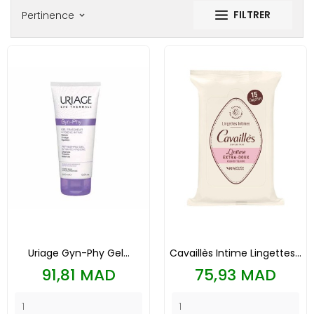
FILTRER
Pertinence
keyboard_arrow_down
Uriage Gyn-Phy Gel...
Cavaillès Intime Lingettes...
Prix
Prix
91,81 MAD
75,93 MAD