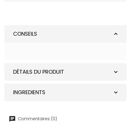
CONSEILS
expand_less
DÉTAILS DU PRODUIT
expand_more
INGREDIENTS
expand_more
Commentaires (0)