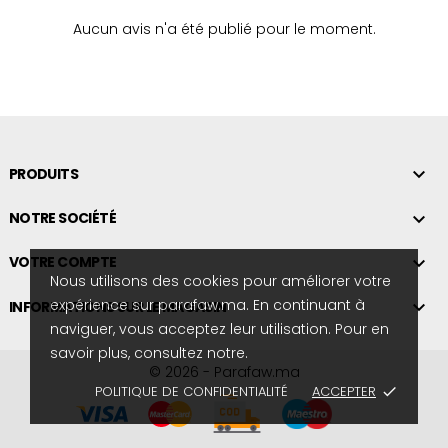
Aucun avis n'a été publié pour le moment.

PRODUITS

NOTRE SOCIÉTÉ

VOTRE COMPTE
Nous utilisons des cookies pour améliorer votre
expérience sur parafaw.ma. En continuant à

INFORMATIONS SUR LE MAGASIN
naviguer, vous acceptez leur utilisation. Pour en
savoir plus, consultez notre.
© 2026 - Parafaw.ma
POLITIQUE DE CONFIDENTIALITÉ
ACCEPTER
done