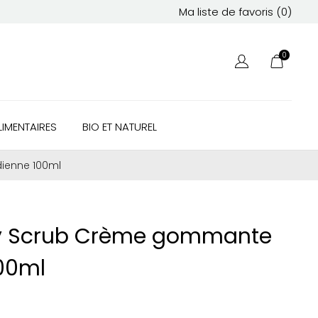
Ma liste de favoris (
0
)
0
IMENTAIRES
BIO ET NATUREL
ienne 100ml
ay Scrub Crème gommante
00ml