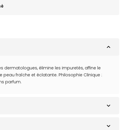
sé
expand_less
ermatologues, élimine les impuretés, affine le
 peau fraîche et éclatante. Philosophie Clinique :
ans parfum.
expand_more
expand_more