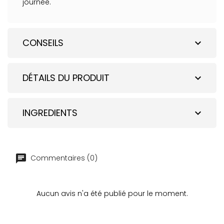
journée.
CONSEILS
expand_more
DÉTAILS DU PRODUIT
expand_more
INGREDIENTS
expand_more
Commentaires (0)
Aucun avis n'a été publié pour le moment.