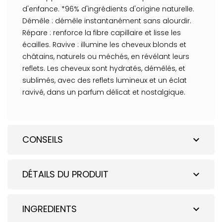
d'enfance. *96% d'ingrédients d'origine naturelle.
Démêle : démêle instantanément sans alourdir.
Répare : renforce la fibre capillaire et lisse les
écailles. Ravive : illumine les cheveux blonds et
châtains, naturels ou méchés, en révélant leurs
reflets. Les cheveux sont hydratés, démêlés, et
sublimés, avec des reflets lumineux et un éclat
ravivé, dans un parfum délicat et nostalgique.
CONSEILS
expand_more
DÉTAILS DU PRODUIT
expand_more
INGREDIENTS
expand_more