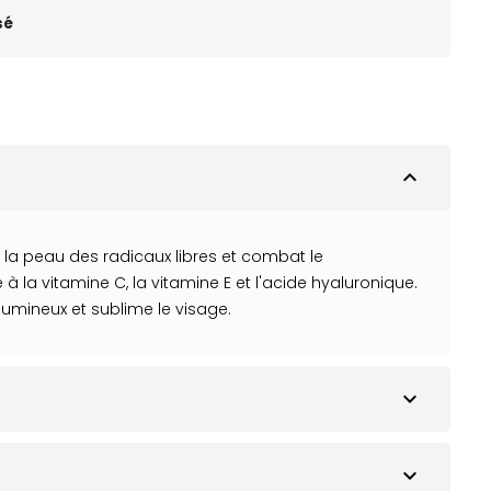
sé
expand_less
e la peau des radicaux libres et combat le
à la vitamine C, la vitamine E et l'acide hyaluronique.
 lumineux et sublime le visage.
expand_more
expand_more