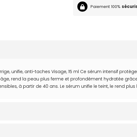
Paiement 100%
sécuri
rige, unifie, anti-taches Visage, 15 ml Ce sérum intensif protèg
de l'âge, rend la peau plus ferme et profondément hydratée grâce 
ibles, à partir de 40 ans. Le sérum unifie le teint, le rend plus