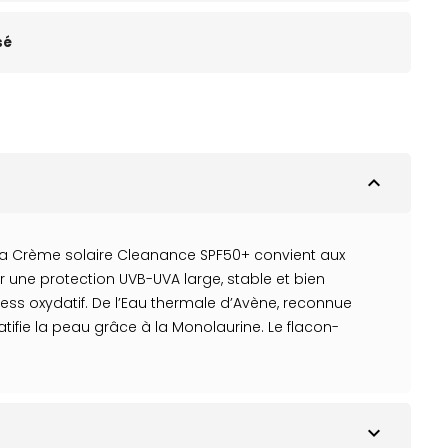
sé
expand_less
La Crème solaire Cleanance SPF50+ convient aux
r une protection UVB-UVA large, stable et bien
ress oxydatif. De l’Eau thermale d’Avène, reconnue
atifie la peau grâce à la Monolaurine. Le flacon-
expand_more