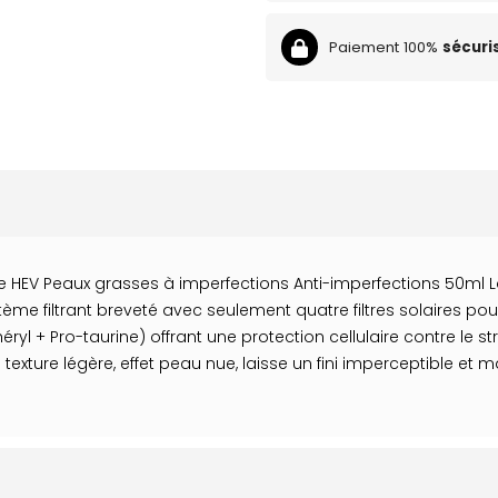
Paiement 100%
sécuri
 HEV Peaux grasses à imperfections Anti-imperfections 50ml 
ème filtrant breveté avec seulement quatre filtres solaires pou
yl + Pro-taurine) offrant une protection cellulaire contre le st
xture légère, effet peau nue, laisse un fini imperceptible et m