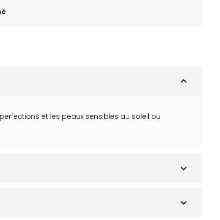
sé
expand_less
erfections et les peaux sensibles au soleil ou
expand_more
expand_more