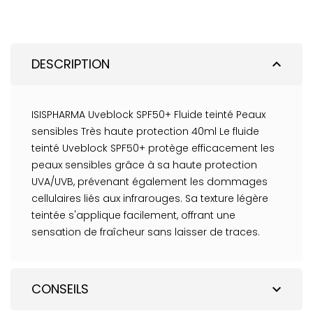
DESCRIPTION
expand_less
ISISPHARMA Uveblock SPF50+ Fluide teinté Peaux
sensibles Très haute protection 40ml Le fluide
teinté Uveblock SPF50+ protège efficacement les
peaux sensibles grâce à sa haute protection
UVA/UVB, prévenant également les dommages
cellulaires liés aux infrarouges. Sa texture légère
teintée s'applique facilement, offrant une
sensation de fraîcheur sans laisser de traces.
CONSEILS
expand_more