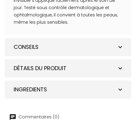
invisible s'applique facilement après le soin de
jour. Testé sous contrôle dermatologique et
ophtalmologique, il convient à toutes les peaux,
même les plus sensibles.
CONSEILS
expand_more
DÉTAILS DU PRODUIT
expand_more
INGREDIENTS
expand_more
Commentaires (0)