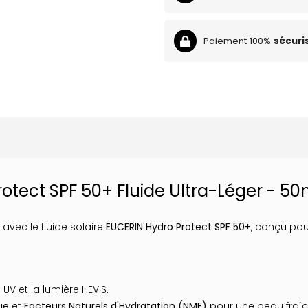
Paiement 100%
sécuri
otect SPF 50+ Fluide Ultra-Léger - 50
avec le fluide solaire
EUCERIN Hydro Protect SPF 50+
, conçu pou
UV et la lumière HEVIS.
ue
et
Facteurs Naturels d'Hydratation (NMF)
pour une peau fraîc