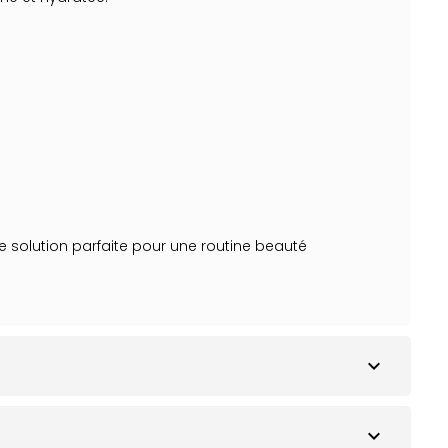
ne solution parfaite pour une routine beauté
expand_more
expand_more