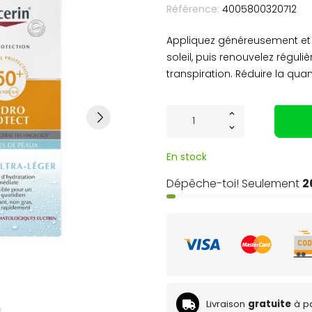
Référence:
4005800320712
Appliquez généreusement et 
soleil, puis renouvelez régul
transpiration. Réduire la qua
En stock
Dépêche-toi! Seulement
2
Livraison
gratuite
à pa