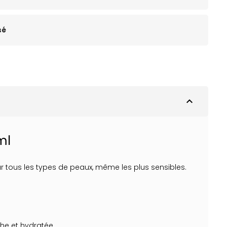
sé
expand_less
ml
r tous les types de peaux, même les plus sensibles.
he et hydratée.