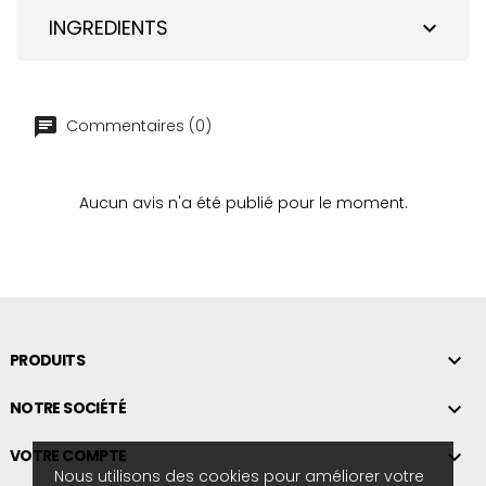
INGREDIENTS
expand_more
Commentaires (0)
Aucun avis n'a été publié pour le moment.

PRODUITS

NOTRE SOCIÉTÉ

VOTRE COMPTE
Nous utilisons des cookies pour améliorer votre