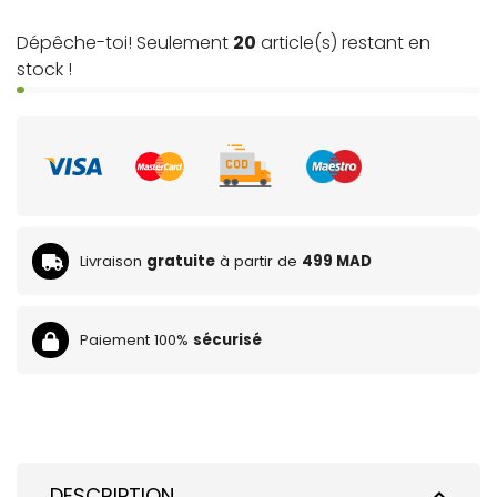
Dépêche-toi! Seulement
20
article(s) restant en
stock !
Livraison
gratuite
à partir de
499 MAD
Paiement 100%
sécurisé
DESCRIPTION
expand_less