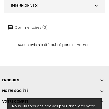
INGREDIENTS
expand_more
Commentaires (0)
Aucun avis n'a été publié pour le moment.

PRODUITS

NOTRE SOCIÉTÉ

VOTRE COMPTE
Nous utilisons des cookies pour améliorer votre