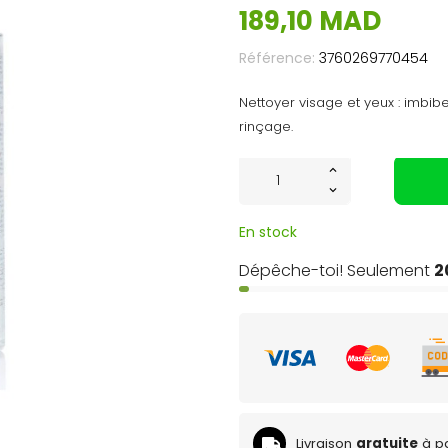
189,10 MAD
Référence:
3760269770454
Nettoyer visage et yeux : imbib
rinçage.
En stock
Dépêche-toi! Seulement
2
Livraison
gratuite
à pa