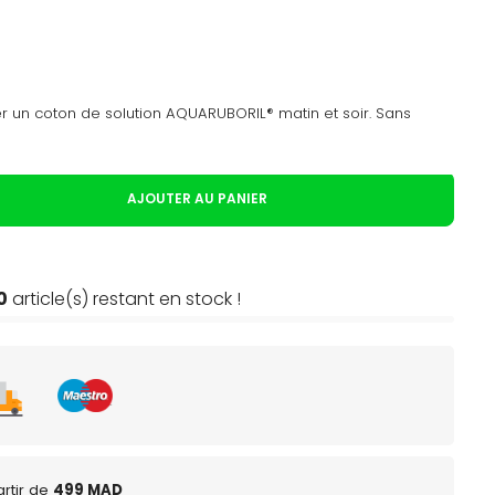
er un coton de solution AQUARUBORIL® matin et soir. Sans
AJOUTER AU PANIER
0
article(s) restant en stock !
rtir de
499 MAD