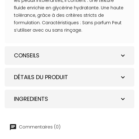
les peaux intolérantes, il contient : Une texture
fluide enrichie en glycérine hydratante. Une haute
tolérance, grâce à des critères stricts de
formulation. Caractéristiques : Sans parfum Peut
s’utiliser avec ou sans rinçage.
CONSEILS
expand_more
DÉTAILS DU PRODUIT
expand_more
INGREDIENTS
expand_more
Commentaires (0)