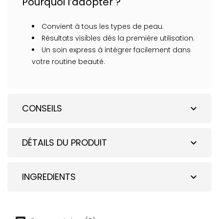
Pourquoi l’adopter ?
Convient à tous les types de peau.
Résultats visibles dès la première utilisation.
Un soin express à intégrer facilement dans
votre routine beauté.
CONSEILS
expand_more
DÉTAILS DU PRODUIT
expand_more
INGREDIENTS
expand_more