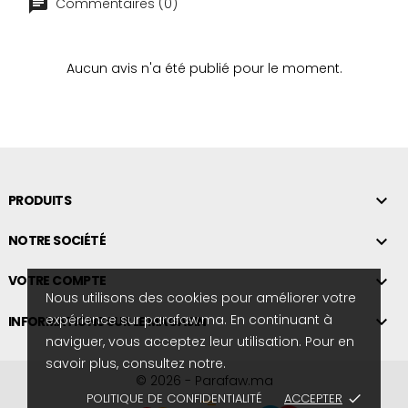
Commentaires (0)
Aucun avis n'a été publié pour le moment.

PRODUITS

NOTRE SOCIÉTÉ

VOTRE COMPTE
Nous utilisons des cookies pour améliorer votre
expérience sur parafaw.ma. En continuant à

INFORMATIONS SUR LE MAGASIN
naviguer, vous acceptez leur utilisation. Pour en
savoir plus, consultez notre.
© 2026 - Parafaw.ma
POLITIQUE DE CONFIDENTIALITÉ
ACCEPTER
done