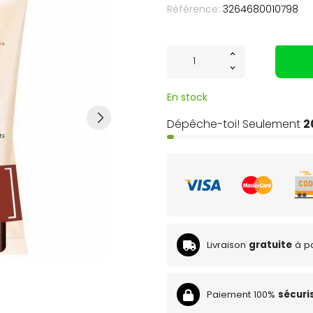
Référence:
3264680010798
En stock
Dépêche-toi! Seulement
2
Livraison
gratuite
à pa
Paiement 100%
sécuri