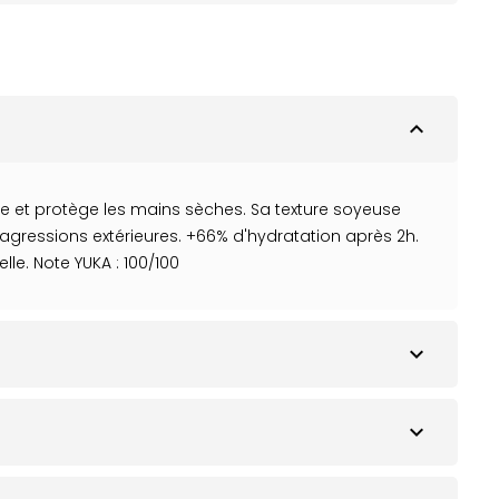
expand_less
re et protège les mains sèches. Sa texture soyeuse
gressions extérieures. +66% d'hydratation après 2h.
le. Note YUKA : 100/100
expand_more
expand_more