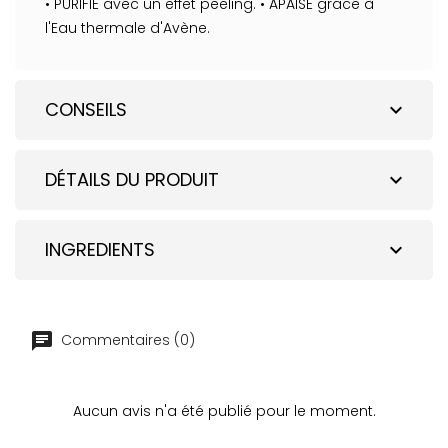
• PURIFIE avec un effet peeling. • APAISE grâce à
l'Eau thermale d'Avène.
CONSEILS
expand_more
DÉTAILS DU PRODUIT
expand_more
INGREDIENTS
expand_more
Commentaires (0)
Aucun avis n'a été publié pour le moment.