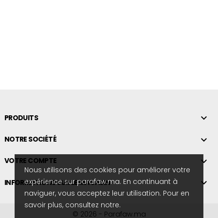

PRODUITS

NOTRE SOCIÉTÉ

VOTRE COMPTE
Nous utilisons des cookies pour améliorer votre
expérience sur parafaw.ma. En continuant à

INFORMATIONS SUR LE MAGASIN
naviguer, vous acceptez leur utilisation. Pour en
savoir plus, consultez notre.
© 2026 - Parafaw.ma