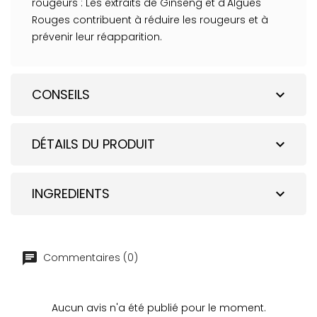
rougeurs : Les extraits de Ginseng et d'Algues
Rouges contribuent à réduire les rougeurs et à
prévenir leur réapparition.
CONSEILS
expand_more
DÉTAILS DU PRODUIT
expand_more
INGREDIENTS
expand_more
Commentaires (0)
Aucun avis n'a été publié pour le moment.