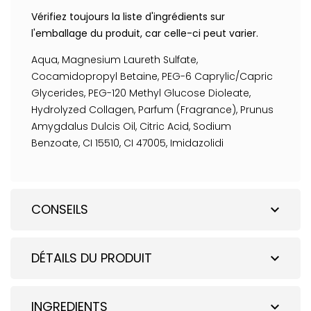
Vérifiez toujours la liste d'ingrédients sur
l'emballage du produit, car celle-ci peut varier.
Aqua, Magnesium Laureth Sulfate,
Cocamidopropyl Betaine, PEG-6 Caprylic/Capric
Glycerides, PEG-120 Methyl Glucose Dioleate,
Hydrolyzed Collagen, Parfum (Fragrance), Prunus
Amygdalus Dulcis Oil, Citric Acid, Sodium
Benzoate, CI 15510, CI 47005, Imidazolidi
CONSEILS
expand_more
DÉTAILS DU PRODUIT
expand_more
INGREDIENTS
expand_more