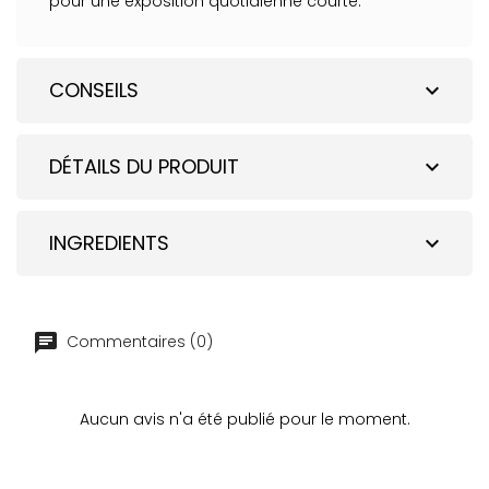
pour une exposition quotidienne courte.
CONSEILS
expand_more
DÉTAILS DU PRODUIT
expand_more
INGREDIENTS
expand_more
Commentaires (0)
Aucun avis n'a été publié pour le moment.