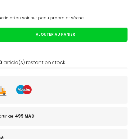
atin et/ou soir sur peau propre et sèche.
AJOUTER AU PANIER
0
article(s) restant en stock !
rtir de
499 MAD
sé