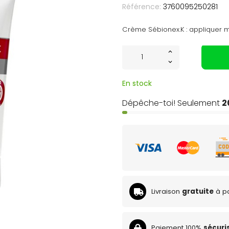
Référence:
3760095250281
Crème Sébionex.K : appliquer m
En stock
Dépêche-toi! Seulement
2
Livraison
gratuite
à pa
Paiement 100%
sécuri