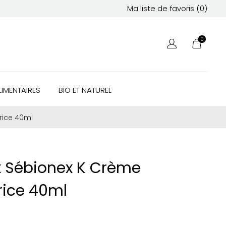
Ma liste de favoris (
0
)
0
IMENTAIRES
BIO ET NATUREL
rice 40ml
 Sébionex K Crème
rice 40ml