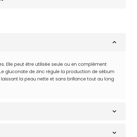
expand_less
. Elle peut être utilisée seule ou en complément
. Le gluconate de zinc régule la production de sébum
 laissant la peau nette et sans brillance tout au long
expand_more
expand_more