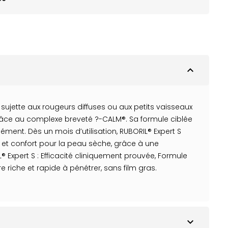
expand_less
sujette aux rougeurs diffuses ou aux petits vaisseaux
râce au complexe breveté ?-CALM®. Sa formule ciblée
sément. Dès un mois d’utilisation, RUBORIL® Expert S
on et confort pour la peau sèche, grâce à une
L® Expert S : Efficacité cliniquement prouvée, Formule
 riche et rapide à pénétrer, sans film gras.
expand_more