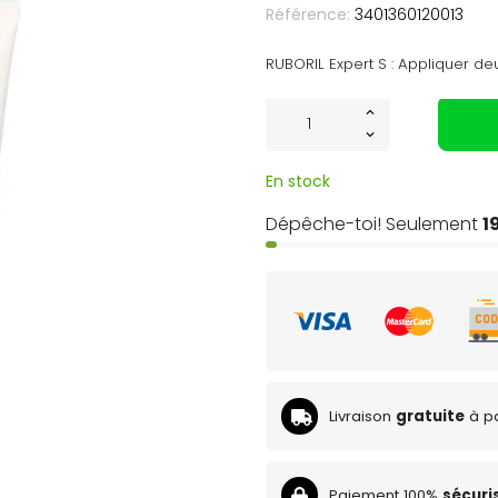
Référence:
3401360120013
RUBORIL Expert S : Appliquer deux
En stock
Dépêche-toi! Seulement
1
Livraison
gratuite
à pa
Paiement 100%
sécuri