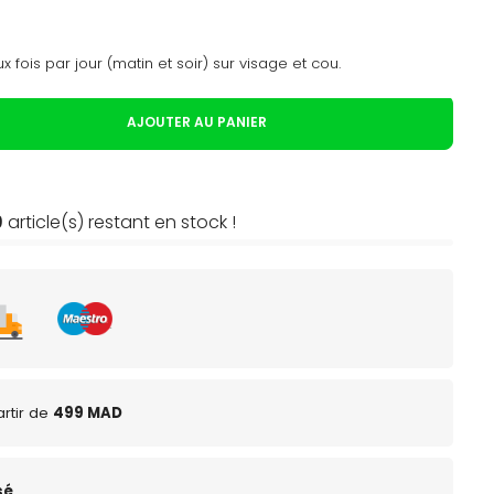
 fois par jour (matin et soir) sur visage et cou.
AJOUTER AU PANIER
9
article(s) restant en stock !
rtir de
499 MAD
sé