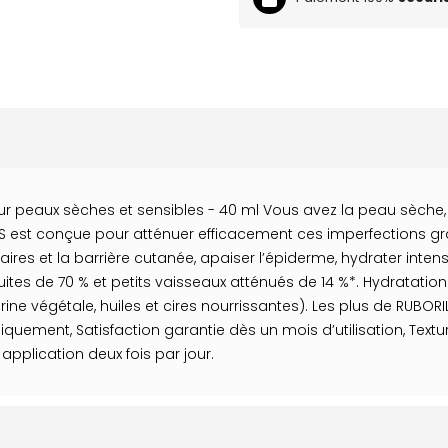
ur peaux sèches et sensibles - 40 ml Vous avez la peau sèche, 
 S est conçue pour atténuer efficacement ces imperfections g
laires et la barrière cutanée, apaiser l’épiderme, hydrater inten
duites de 70 % et petits vaisseaux atténués de 14 %*. Hydratati
ine végétale, huiles et cires nourrissantes). Les plus de RUBORI
ement, Satisfaction garantie dès un mois d’utilisation, Texture
 application deux fois par jour.