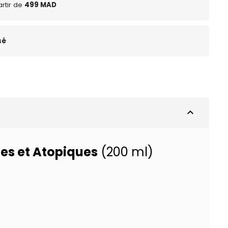
rtir de
499 MAD
sé
expand_less
es et Atopiques
(200 ml)