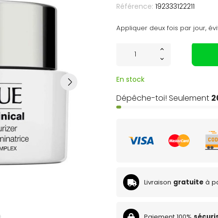
Référence:
192333122211
Appliquer deux fois par jour, év
En stock
Dépêche-toi! Seulement
2
Livraison
gratuite
à pa
Paiement 100%
sécuri