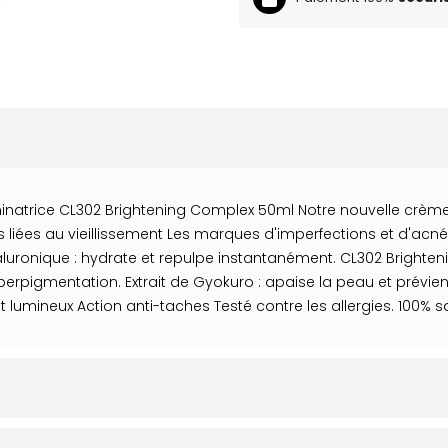
minatrice CL302 Brightening Complex 50ml Notre nouvelle crème 
aches liées au vieillissement Les marques d'imperfections et d'a
Hyaluronique : hydrate et repulpe instantanément. CL302 Brighte
l'hyperpigmentation. Extrait de Gyokuro : apaise la peau et prévi
 et lumineux Action anti-taches Testé contre les allergies. 100% 