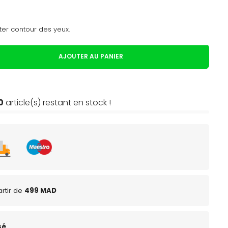
iter contour des yeux.
AJOUTER AU PANIER
0
article(s) restant en stock !
rtir de
499 MAD
sé