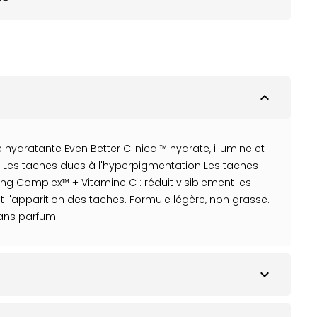
expand_less
hydratante Even Better Clinical™ hydrate, illumine et
cné Les taches dues à l'hyperpigmentation Les taches
ning Complex™ + Vitamine C : réduit visiblement les
ent l'apparition des taches. Formule légère, non grasse.
sans parfum.
expand_more