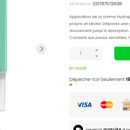
Référence:
3337875731638
Application de la crème Hydrap
propre et sèche. Déposez une pe
doucement jusqu'à absorption c
Convient aux peaux sensibles, n
En stock
Dépêche-toi! Seulement
1
Livraison
gratuite
à pa