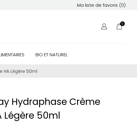
Ma liste de favoris (
0
)
0
IMENTAIRES
BIO ET NATUREL
e HA Légère 50ml
ay Hydraphase Crème
A Légère 50ml