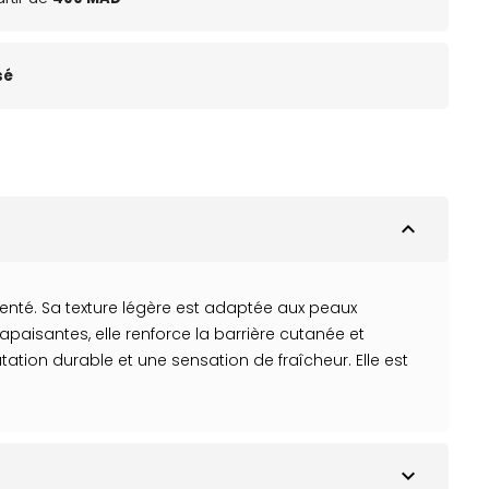
sé
expand_less
té. Sa texture légère est adaptée aux peaux
apaisantes, elle renforce la barrière cutanée et
ation durable et une sensation de fraîcheur. Elle est
expand_more