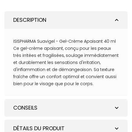
DESCRIPTION
expand_less
ISISPHARMA Suavigel - Gel-Crème Apaisant 40 ml
Ce gel-crème apaisant, conçu pour les peaux
très irritées et fragilisées, soulage immédiatement
et durablement les sensations d'irritation,
d'inflammation et de démangeaison. Sa texture
fraîche offre un confort optimal et convient aussi
bien pour le visage que pour le corps.
CONSEILS
expand_more
DÉTAILS DU PRODUIT
expand_more