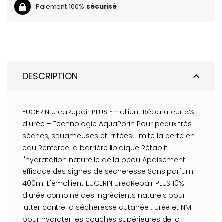
Paiement 100%
sécurisé
DESCRIPTION
expand_less
EUCERIN UreaRepair PLUS Émollient Réparateur 5%
d'urée + Technologie AquaPorin Pour peaux très
sèches, squameuses et irritées Limite la perte en
eau Renforce la barrière lipidique Rétablit
l'hydratation naturelle de la peau Apaisement
efficace des signes de sécheresse Sans parfum -
400ml L'émollient EUCERIN UreaRepair PLUS 10%
d'urée combine des ingrédients naturels pour
lutter contre la sécheresse cutanée : Urée et NMF
pour hydrater les couches supérieures de la