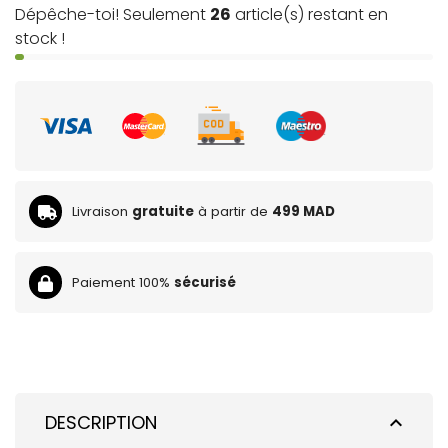
Dépêche-toi! Seulement
26
article(s) restant en
stock !
Livraison
gratuite
à partir de
499 MAD
Paiement 100%
sécurisé
DESCRIPTION
expand_less