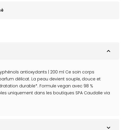
sé
expand_less
olyphénols antioxydants | 200 ml Ce soin corps
 parfum délicat. La peau devient souple, douce et
dratation durable*. Formule vegan avec 98 %
clables uniquement dans les boutiques SPA Caudalie via
expand_more