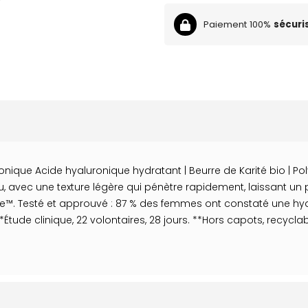
Paiement 100%
sécuri
onique Acide hyaluronique hydratant | Beurre de Karité bio | P
u, avec une texture légère qui pénètre rapidement, laissant un
™. Testé et approuvé : 87 % des femmes ont constaté une hy
 *Étude clinique, 22 volontaires, 28 jours. **Hors capots, recy