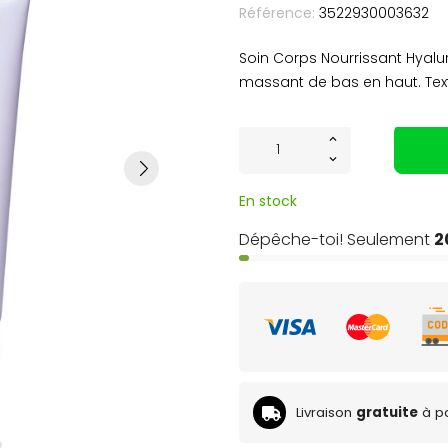
Référence:
3522930003632
Soin Corps Nourrissant Hyalur
massant de bas en haut. Text
En stock
Dépêche-toi! Seulement
2
Livraison
gratuite
à pa