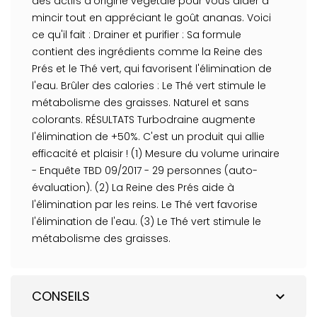
des actifs d'origine végétale pour vous aider à
mincir tout en appréciant le goût ananas. Voici
ce qu'il fait : Drainer et purifier : Sa formule
contient des ingrédients comme la Reine des
Prés et le Thé vert, qui favorisent l'élimination de
l'eau. Brûler des calories : Le Thé vert stimule le
métabolisme des graisses. Naturel et sans
colorants. RÉSULTATS Turbodraine augmente
l'élimination de +50%. C'est un produit qui allie
efficacité et plaisir ! (1) Mesure du volume urinaire
- Enquête TBD 09/2017 - 29 personnes (auto-
évaluation). (2) La Reine des Prés aide à
l'élimination par les reins. Le Thé vert favorise
l'élimination de l'eau. (3) Le Thé vert stimule le
métabolisme des graisses.
CONSEILS
expand_more