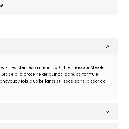
sé
expand_less
veux très abîmés, à rincer, 250ml Le masque Absolut
er. Grâce à la protéine de quinoa doré, sa formule
veux 7 fois plus brillants et lisses, sans laisser de
expand_more