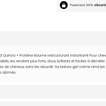
Paiement 100%
sécuri
old Quinoa + Protéine Baume restructurant instantané Pour che
iblis, les rendant plus forts, doux, brillants et faciles à démêl
 de cheveux, sans les alourdir. Sa texture gel-crème rend les che
ns abîmés.