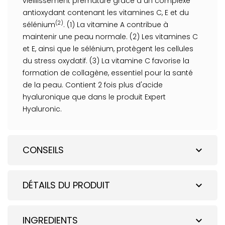
vieillissement prématuré grâce à un complexe
antioxydant contenant les vitamines C, E et du
(2)
sélénium
. (1) La vitamine A contribue à
maintenir une peau normale. (2) Les vitamines C
et E, ainsi que le sélénium, protègent les cellules
du stress oxydatif. (3) La vitamine C favorise la
formation de collagène, essentiel pour la santé
de la peau. Contient 2 fois plus d'acide
hyaluronique que dans le produit Expert
Hyaluronic.
CONSEILS
expand_more
DÉTAILS DU PRODUIT
expand_more
INGREDIENTS
expand_more