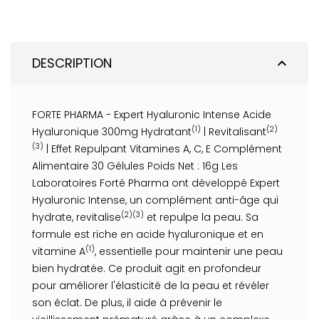
DESCRIPTION
expand_less
FORTE PHARMA - Expert Hyaluronic Intense Acide
(1)
(2)
Hyaluronique 300mg Hydratant
| Revitalisant
(3)
| Effet Repulpant Vitamines A, C, E Complément
Alimentaire 30 Gélules Poids Net : 16g Les
Laboratoires Forté Pharma ont développé Expert
Hyaluronic Intense, un complément anti-âge qui
(2)(3)
hydrate, revitalise
et repulpe la peau. Sa
formule est riche en acide hyaluronique et en
(1)
vitamine A
, essentielle pour maintenir une peau
bien hydratée. Ce produit agit en profondeur
pour améliorer l'élasticité de la peau et révéler
son éclat. De plus, il aide à prévenir le