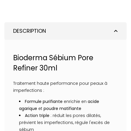
DESCRIPTION
expand_less
Bioderma Sébium Pore
Refiner 30ml
Traitement haute performance pour peaux à
imperfections :
Formule purifiante
enrichie en
acide
agarique
et
poudre matifiante
Action triple
: réduit les pores dilatés,
prévient les imperfections, régule l'excès de
sébum