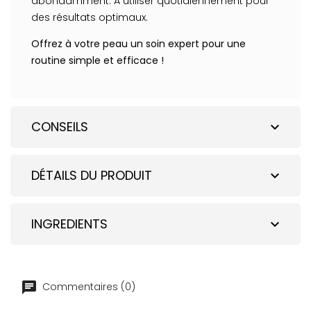
abondamment. À utiliser quotidiennement pour
des résultats optimaux.
Offrez à votre peau un soin expert pour une
routine simple et efficace !
CONSEILS
expand_more
DÉTAILS DU PRODUIT
expand_more
INGREDIENTS
expand_more
Commentaires (0)