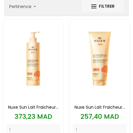
FILTRER
Pertinence
keyboard_arrow_down
Nuxe Sun Lait Fraicheur...
Nuxe Sun Lait Fraicheur...
Prix
Prix
373,23 MAD
257,40 MAD