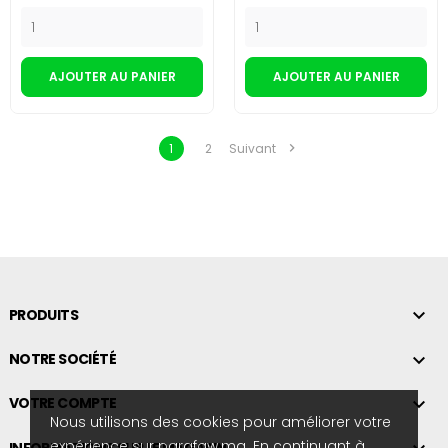
AJOUTER AU PANIER
AJOUTER AU PANIER

1
2
Suivant

PRODUITS

NOTRE SOCIÉTÉ

VOTRE COMPTE
Nous utilisons des cookies pour améliorer votre
expérience sur parafaw.ma. En continuant à
INFORMATIONS SUR LE MAGASIN