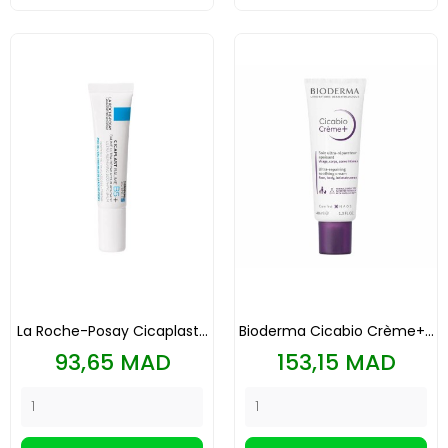
La Roche-Posay Cicaplast...
Bioderma Cicabio Crème+...
Prix
Prix
93,65 MAD
153,15 MAD